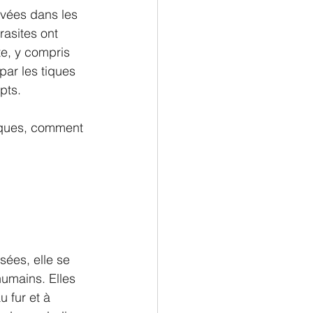
uvées dans les 
asites ont 
e, y compris 
par les tiques 
pts.
tiques, comment 
ées, elle se 
humains. Elles 
 fur et à 