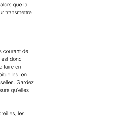
alors que la 
r transmettre 
us courant de 
l est donc 
 faire en 
ituelles, en 
sselles. Gardez 
esure qu'elles 
eilles, les 