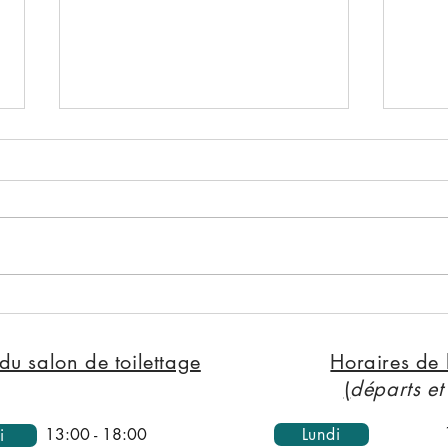
RÉSOLUTIONS DU NOUVEL
ENT
POUR VOTRE CHIEN (ET
FROI
VOUS!)
HIV
du salon de toilettage
Horaires de 
CHI
(
départs et
13:00 - 18:00
Lundi
i