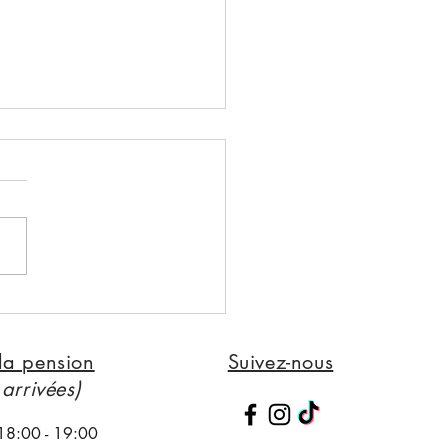
RAÎNEMENT PAR TEMPS
D : IDÉES D'EXERCICES
ERNAUX POUR VOTRE
la pension
Suivez-nous
EN
 arrivées)
18:00 - 19:00