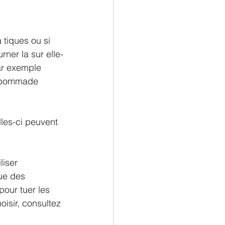
 tiques ou si 
rner la sur elle-
ar exemple 
e pommade 
lles-ci peuvent 
liser 
ue des 
our tuer les 
oisir, consultez 