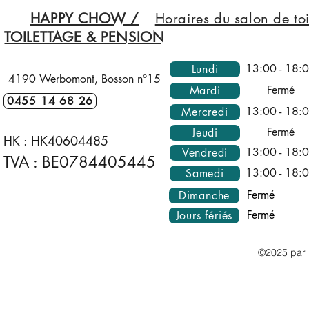
VOUS!)
HAPPY CHOW /
Horaires du salon de toi
TOILETTAGE & PENSION
13:00 - 18:
Lundi
4190 Werbomont, Bosson n°15
Fermé
Mardi
0455 14 68 26
13:00 - 18:
Mercredi
Fermé
Jeudi
HK :
HK40604485
13:00 - 18:
Vendredi
TVA : BE0784405445
13:00 - 18:
Samedi
Fermé
Dimanche
Fermé
Jours fériés
©2025 par