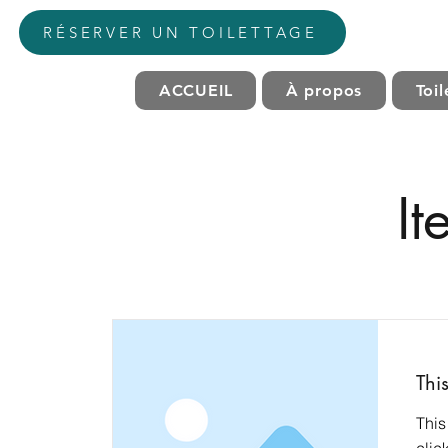
RÉSERVER UN TOILETTAGE
ACCUEIL
À propos
Toi
It
This
This