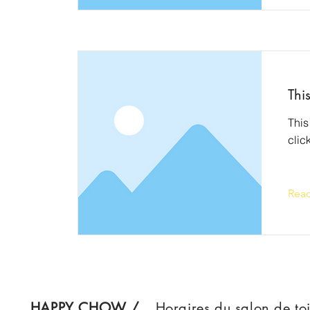
This
This
clic
Rea
HAPPY CHOW /
Horaires du salon de toi