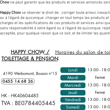
Chow
ne peut garantir que les produits et services annoncés s
Happy Chow
se réserver le droit de : corriger toute erreur, inex
ou à l'égard de quiconque; changer en tout temps les produits et se
charges et les spécifications de ces produits et services ainsi qu
sans responsabilité à votre égard ou à l'égard de quiconque; rej
acceptée, pour quelque raison que ce soit, et de limiter les quan
HAPPY CHOW /
Horaires du salon de toi
TOILETTAGE & PENSION
13:00 - 18:
Lundi
4190 Werbomont, Bosson n°15
Fermé
Mardi
0455 14 68 26
13:00 - 18:
Mercredi
Fermé
Jeudi
HK :
HK40604485
13:00 - 18:
Vendredi
TVA : BE0784405445
13:00 - 18:
Samedi